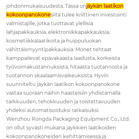
johdonmukaisuudesta. Tässä on
jäykän laatikon
kokoonpanokone
siitä tulee kriittinen investointi
valmistajille, jotka tuottavat ylellisiä
lahjapakkauksia, elektroniikkapakkauksia,
kosmetiikkalaatikoita ja huippuluokan
vähittäismyyntipakkauksia. Monet tehtaat
kamppailevat epävakaasta laadusta, korkeista
työvoimakustannuksista, hitaasta tuotannosta ja
tuotannon skaalaamisvaikeuksista. Hyvin
suunniteltu jäykän laatikon kokoonpanokone
vastaa suoraan näihin haasteisiin yhdistämällä
tarkkuuden, tehokkuuden ja toistettavuuden
yhdeksi automatisoiduksi ratkaisuksi.
Wenzhou Rongda Packaging Equipment Co., Ltd.
on ollut syvästi mukana jäykkien laatikoiden
kokoonpanokoneiden kehittämisessä ja