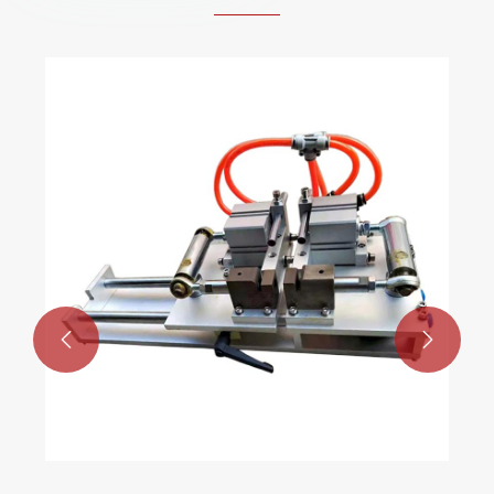
Puoliautomaattinen puristimen
rypistysleikkauskone
Katso lisää >>

