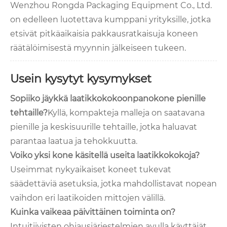
Wenzhou Rongda Packaging Equipment Co., Ltd.
on edelleen luotettava kumppani yrityksille, jotka
etsivät pitkäaikaisia ​​pakkausratkaisuja koneen
räätälöimisestä myynnin jälkeiseen tukeen.
Usein kysytyt kysymykset
Sopiiko jäykkä laatikkokokoonpanokone pienille
tehtaille?
Kyllä, kompakteja malleja on saatavana
pienille ja keskisuurille tehtaille, jotka haluavat
parantaa laatua ja tehokkuutta.
Voiko yksi kone käsitellä useita laatikkokokoja?
Useimmat nykyaikaiset koneet tukevat
säädettäviä asetuksia, jotka mahdollistavat nopean
vaihdon eri laatikoiden mittojen välillä.
Kuinka vaikeaa päivittäinen toiminta on?
Intuitiivisten ohjausjärjestelmien avulla käyttäjät