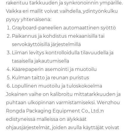
rakentuu tarkkuuden ja synkronoinnin ympärille.
Vaikka eri mallit voivat vaihdella, ydintyönkulku
pysyy yhtenäisenä:
Grayboard-paneelien automaattinen syöttö
Paikannus ja kohdistus mekaanisilla tai
servokäyttöisillä järjestelmillä
Liiman levitys kontrolloidulla tilavuudella ja
tasaisella jakautumisella
Käärepaperin asemointi ja muotoilu
Kulman taitto ja reunan puristus
Lopullinen muotoilu ja tuloskokoelma
Jokainen vaihe on kalibroitu mittatarkkuuden ja
puhtaan ulkopinnan varmistamiseksi. Wenzhou
Rongda Packaging Equipment Co., Ltd.:n
edistyneissä malleissa on älykkäät
ohjausjärjestelmät, joiden avulla käyttäjät voivat