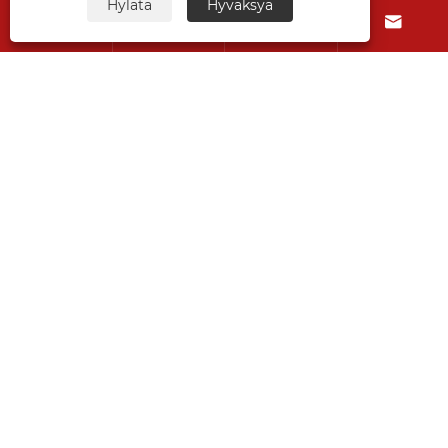
Hylätä
Hyväksyä




Tietoja meistä
Tuotteet
Ota meihin yhteyttä
SEURAA MEITÄ