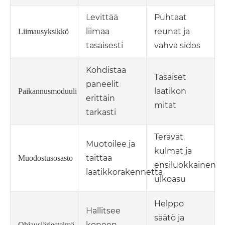
Levittää
Puhtaat
liimaa
reunat ja
Liimausyksikkö
tasaisesti
vahva sidos
Kohdistaa
Tasaiset
paneelit
laatikon
Paikannusmoduuli
erittäin
mitat
tarkasti
Terävät
Muotoilee ja
kulmat ja
taittaa
Muodostusosasto
ensiluokkainen
laatikkorakennetta
ulkoasu
Helppo
Hallitsee
säätö ja
koneen
Ohjausjärjestelmä