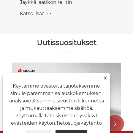
Uutissuositukset
X
Tilavasta tyylikkääksi: miksi puhelimen
Käytämme evästeitä tarjotaksemme
jäykkä laatikko on kutistunut niin
sinulle paremman selauskokemuksen,
paljon?
Katso lisää >>
analysoidaksemme sivuston liikennettä
ja mukauttaaksemme sisältöä.
Käyttämällä tätä sivustoa hyväksyt
evästeiden käytön.
Tietosuojakäytäntö

