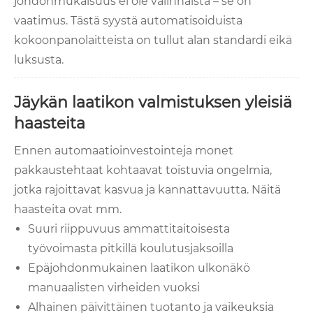
johdonmukaisuus ei ole valinnaista – se on
vaatimus. Tästä syystä automatisoiduista
kokoonpanolaitteista on tullut alan standardi eikä
luksusta.
Jäykän laatikon valmistuksen yleisiä
haasteita
Ennen automaatioinvestointeja monet
pakkaustehtaat kohtaavat toistuvia ongelmia,
jotka rajoittavat kasvua ja kannattavuutta. Näitä
haasteita ovat mm.
Suuri riippuvuus ammattitaitoisesta
työvoimasta pitkillä koulutusjaksoilla
Epäjohdonmukainen laatikon ulkonäkö
manuaalisten virheiden vuoksi
Alhainen päivittäinen tuotanto ja vaikeuksia