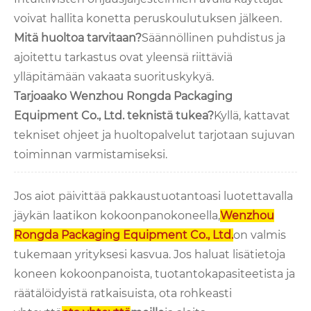
voivat hallita konetta peruskoulutuksen jälkeen.
Mitä huoltoa tarvitaan?
Säännöllinen puhdistus ja
ajoitettu tarkastus ovat yleensä riittäviä
ylläpitämään vakaata suorituskykyä.
Tarjoaako Wenzhou Rongda Packaging
Equipment Co., Ltd. teknistä tukea?
Kyllä, kattavat
tekniset ohjeet ja huoltopalvelut tarjotaan sujuvan
toiminnan varmistamiseksi.
Jos aiot päivittää pakkaustuotantoasi luotettavalla
jäykän laatikon kokoonpanokoneella,
Wenzhou
Rongda Packaging Equipment Co., Ltd.
on valmis
tukemaan yrityksesi kasvua. Jos haluat lisätietoja
koneen kokoonpanoista, tuotantokapasiteetista ja
räätälöidyistä ratkaisuista, ota rohkeasti