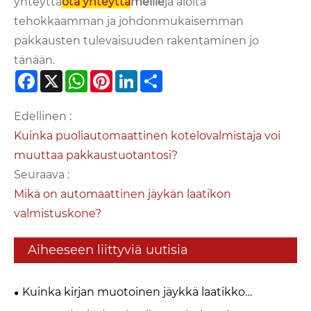
yhteyttä
ota yhteyttä
meille
ja aloita
tehokkaamman ja johdonmukaisemman
pakkausten tulevaisuuden rakentaminen jo
tänään.
Facebook
X
WhatsApp
Pinterest
LinkedIn
Share
Edellinen :
Kuinka puoliautomaattinen kotelovalmistaja voi
muuttaa pakkaustuotantosi?
Seuraava :
Mikä on automaattinen jäykän laatikon
valmistuskone?
Aiheeseen liittyviä uutisia
Kuinka kirjan muotoinen jäykkä laatikko
valmistetaan? Täydellinen opas