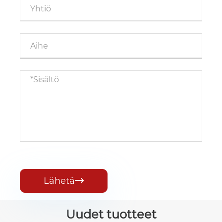
Lähetä

Uudet tuotteet