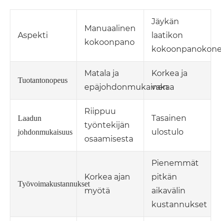
Jäykän
Manuaalinen
Aspekti
laatikon
kokoonpano
kokoonpanokon
Matala ja
Korkea ja
Tuotantonopeus
epäjohdonmukainen
vakaa
Riippuu
Tasainen
Laadun
työntekijän
ulostulo
johdonmukaisuus
osaamisesta
Pienemmät
Korkea ajan
pitkän
Työvoimakustannukset
myötä
aikavälin
kustannukset