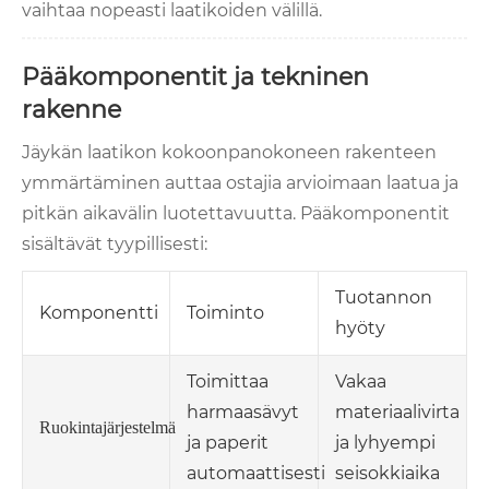
vaihtaa nopeasti laatikoiden välillä.
Pääkomponentit ja tekninen
rakenne
Jäykän laatikon kokoonpanokoneen rakenteen
ymmärtäminen auttaa ostajia arvioimaan laatua ja
pitkän aikavälin luotettavuutta. Pääkomponentit
sisältävät tyypillisesti:
Tuotannon
Komponentti
Toiminto
hyöty
Toimittaa
Vakaa
harmaasävyt
materiaalivirta
Ruokintajärjestelmä
ja paperit
ja lyhyempi
automaattisesti
seisokkiaika