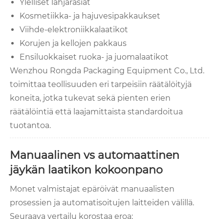
Ylelliset lahjarasiat
Kosmetiikka- ja hajuvesipakkaukset
Viihde-elektroniikkalaatikot
Korujen ja kellojen pakkaus
Ensiluokkaiset ruoka- ja juomalaatikot
Wenzhou Rongda Packaging Equipment Co., Ltd.
toimittaa teollisuuden eri tarpeisiin räätälöityjä
koneita, jotka tukevat sekä pienten erien
räätälöintiä että laajamittaista standardoitua
tuotantoa.
Manuaalinen vs automaattinen
jäykän laatikon kokoonpano
Monet valmistajat epäröivät manuaalisten
prosessien ja automatisoitujen laitteiden välillä.
Seuraava vertailu korostaa eroa: