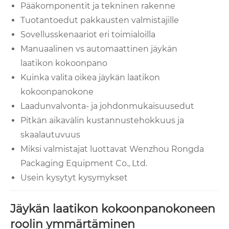
Pääkomponentit ja tekninen rakenne
Tuotantoedut pakkausten valmistajille
Sovellusskenaariot eri toimialoilla
Manuaalinen vs automaattinen jäykän
laatikon kokoonpano
Kuinka valita oikea jäykän laatikon
kokoonpanokone
Laadunvalvonta- ja johdonmukaisuusedut
Pitkän aikavälin kustannustehokkuus ja
skaalautuvuus
Miksi valmistajat luottavat Wenzhou Rongda
Packaging Equipment Co., Ltd.
Usein kysytyt kysymykset
Jäykän laatikon kokoonpanokoneen
roolin ymmärtäminen