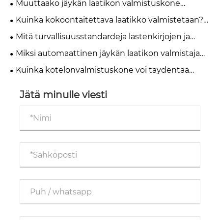
Muuttaako jäykän laatikon valmistuskone
valmistusprosessiin ja automaatioon
nykyaikaista pakkaustuotantoa?
Kuinka kokoontaitettava laatikko valmistetaan?
Täydellinen tuotannon työnkulku
Mitä turvallisuusstandardeja lastenkirjojen ja
lahjapakkausten on täytettävä?
Miksi automaattinen jäykän laatikon valmistaja
mullistaa pakkauksen?
Kuinka kotelonvalmistuskone voi täydentää
kansituotantoasi?
Jätä minulle viesti