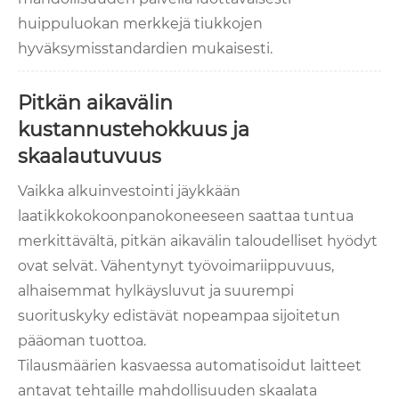
huippuluokan merkkejä tiukkojen
hyväksymisstandardien mukaisesti.
Pitkän aikavälin
kustannustehokkuus ja
skaalautuvuus
Vaikka alkuinvestointi jäykkään
laatikkokokoonpanokoneeseen saattaa tuntua
merkittävältä, pitkän aikavälin taloudelliset hyödyt
ovat selvät. Vähentynyt työvoimariippuvuus,
alhaisemmat hylkäysluvut ja suurempi
suorituskyky edistävät nopeampaa sijoitetun
pääoman tuottoa.
Tilausmäärien kasvaessa automatisoidut laitteet
antavat tehtaille mahdollisuuden skaalata