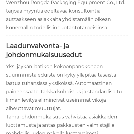
Wenzhou Rongda Packaging Equipment Co., Ltd.
tarjoaa myyntiä edeltävää konsultointia
auttaakseen asiakkaita yhdistämään oikean
konemallin todellisiin tuotantotarpeisiinsa.
Laadunvalvonta- ja
johdonmukaisuusedut
Yksi jäykän laatikon kokoonpanokoneen
suurimmista eduista on kyky ylläpitää tasaista
laatua tuhansissa yksiköissä. Automaattinen
paineensäätö, tarkka kohdistus ja standardisoitu
liiman levitys eliminoivat useimmat vikoja
aiheuttavat muuttujat.
Tämä johdonmukaisuus vahvistaa asiakkaiden
luottamusta ja antaa pakkausten valmistajille
mahdollisuuden palvella luottavaisesti