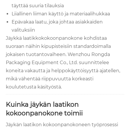
täyttää suuria tilauksia
Liiallinen liiman käyttö ja materiaalihukkaa
Epävakaa laatu, joka johtaa asiakkaiden
valituksiin
Jäykkä laatikkokokoonpanokone kohdistaa
suoraan näihin kipupisteisiin standardoimalla
jokaisen tuotantovaiheen. Wenzhou Rongda
Packaging Equipment Co., Ltd. suunnittelee
koneita vakautta ja helppokäyttöisyyttä ajatellen,
mikä vähentää riippuvuutta korkeasti
koulutetusta käsityöstä.
Kuinka jäykän laatikon
kokoonpanokone toimii
Jäykän laatikon kokoonpanokoneen työprosessi