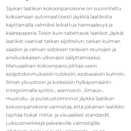
Jäykän laatikon kokoonpanokone on suunniteltu
kokoamaan automaattisesti jäykkiä laatikoita
käyttämällä valmiiksi leikattua harmaalevyä ja
käärepaperia. Toisin kuin taitettavat laatikot, jäykät
laatikot vaativat tarkan sijoittelun, tarkan kulman
säädön ja vahvan sidoksen terävien reunojen ja
ensiluokkaisen ulkonäön säilyttämiseksi.
Manuaalinen kokoonpano johtaa usein
epäjohdonmukaisiin tuloksiin, epätasaisiin kulmiin,
liiman ylivuotoon ja korkeisiin hylkäysmääriin.
Integroimalla syöttö-, asemointi-, liimaus-,
muotoilu- ja puristustoiminnot jäykkä laatikon
kokoonpanokone varmistaa, että jokainen laatikko
täyttää tiukat mitta- ja visuaaliset standardit.
Luksusmerkkejä palveleville valmistajille