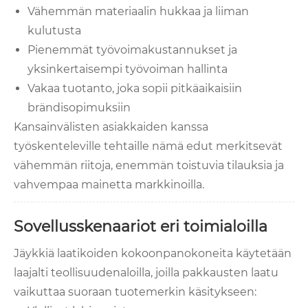
Vähemmän materiaalin hukkaa ja liiman
kulutusta
Pienemmät työvoimakustannukset ja
yksinkertaisempi työvoiman hallinta
Vakaa tuotanto, joka sopii pitkäaikaisiin
brändisopimuksiin
Kansainvälisten asiakkaiden kanssa
työskenteleville tehtaille nämä edut merkitsevät
vähemmän riitoja, enemmän toistuvia tilauksia ja
vahvempaa mainetta markkinoilla.
Sovellusskenaariot eri toimialoilla
Jäykkiä laatikoiden kokoonpanokoneita käytetään
laajalti teollisuudenaloilla, joilla pakkausten laatu
vaikuttaa suoraan tuotemerkin käsitykseen: