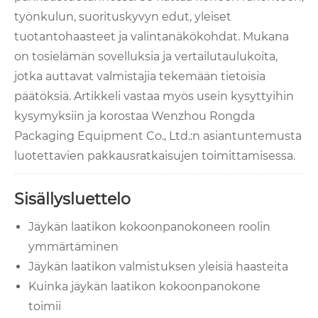
työnkulun, suorituskyvyn edut, yleiset
tuotantohaasteet ja valintanäkökohdat. Mukana
on tosielämän sovelluksia ja vertailutaulukoita,
jotka auttavat valmistajia tekemään tietoisia
päätöksiä. Artikkeli vastaa myös usein kysyttyihin
kysymyksiin ja korostaa Wenzhou Rongda
Packaging Equipment Co., Ltd.:n asiantuntemusta
luotettavien pakkausratkaisujen toimittamisessa.
Sisällysluettelo
Jäykän laatikon kokoonpanokoneen roolin
ymmärtäminen
Jäykän laatikon valmistuksen yleisiä haasteita
Kuinka jäykän laatikon kokoonpanokone
toimii