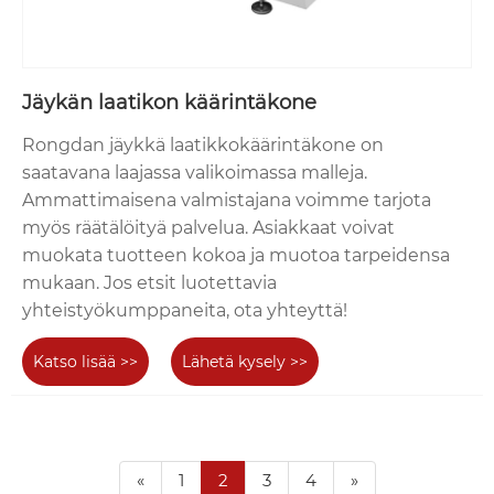
Jäykän laatikon käärintäkone
Rongdan jäykkä laatikkokäärintäkone on
saatavana laajassa valikoimassa malleja.
Ammattimaisena valmistajana voimme tarjota
myös räätälöityä palvelua. Asiakkaat voivat
muokata tuotteen kokoa ja muotoa tarpeidensa
mukaan. Jos etsit luotettavia
yhteistyökumppaneita, ota yhteyttä!
Katso lisää >>
Lähetä kysely >>
«
1
2
3
4
»