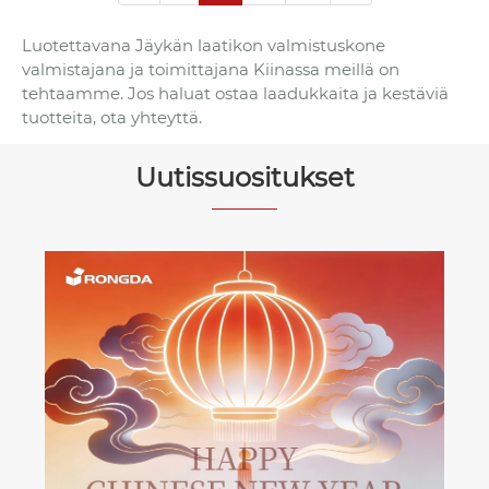
Luotettavana Jäykän laatikon valmistuskone
valmistajana ja toimittajana Kiinassa meillä on
tehtaamme. Jos haluat ostaa laadukkaita ja kestäviä
tuotteita, ota yhteyttä.
Uutissuositukset
Rongda kutsuu sinut lämpimästi
osallistumaan WEPACK 2026 -
tapahtumaan!
Katso lisää >>