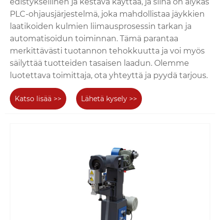
edistyksellinen ja kestävä käyttää, ja siinä on älykäs
PLC-ohjausjärjestelmä, joka mahdollistaa jäykkien
laatikoiden kulmien liimausprosessin tarkan ja
automatisoidun toiminnan. Tämä parantaa
merkittävästi tuotannon tehokkuutta ja voi myös
säilyttää tuotteiden tasaisen laadun. Olemme
luotettava toimittaja, ota yhteyttä ja pyydä tarjous.
Katso lisää >>
Lähetä kysely >>