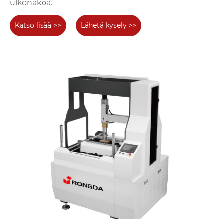
ulkonäköä.
Katso lisää >>
Lähetä kysely >>