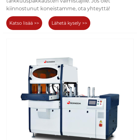
tarkkuuspakkausten valmistajille. Jos olet
kiinnostunut koneistamme, ota yhteyttä!
Katso lisää >>
Lähetä kysely >>