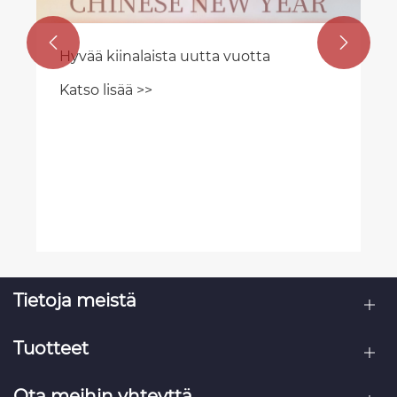


Tietoja meistä
Tuotteet
Ota meihin yhteyttä