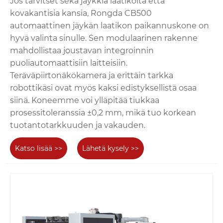
Jos tarvitset sekä jäykkiä laatikoita että
kovakantisia kansia, Rongda CB500
automaattinen jäykän laatikon paikannuskone on
hyvä valinta sinulle. Sen modulaarinen rakenne
mahdollistaa joustavan integroinnin
puoliautomaattisiin laitteisiin.
Teräväpiirtonäkökamera ja erittäin tarkka
robottikäsi ovat myös kaksi edistyksellistä osaa
siinä. Koneemme voi ylläpitää tiukkaa
prosessitoleranssia ±0,2 mm, mikä tuo korkean
tuotantotarkkuuden ja vakauden.
Katso lisää >>
Lähetä kysely >>